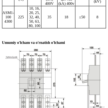
(kV)
400V
(kA) 400v
10, 16,
ASM1-
20, 25,
100
225
32, 40,
35
18
≤50
8
4300
50, 63,
80, 100
Umumiy o'lcham va o'rnatish o'lchami