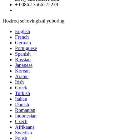
+ 0086-13566272279
Hoziroq so'rovingizni yuboring
English
French
German
Portuguese
Spanish
Russian
Japanese
Korean
Arabic
Irish
Greek
Turkish
Italian
Danish
Romanian
Indonesian
Czech
Afrikaans
Swedish
Polish