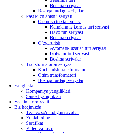
Seramika turi
Boshqa seriyalar
Boshqa turdagi seriyalar
Past kuchlanishli seriyali
O'chirish to'xtatuvchisi
Kalıplanmış korpus turi seriyasi
Havo turi seriyasi
Boshqa seriyalar
Oʻzgartirish
Avtomatik uzatish turi seriyasi
Izolyator turi seriyasi
Boshqa seriyalar
Transformatorlar seriyasi
Kuchlanish transformatori
Oqim transformatori
Boshqa turdagi seriyalar
Yangiliklar
Kompaniya yangiliklari
Sanoat yangiliklari
Yechimlar roʻyxati
Biz haqimizda
Tez-tez so'raladigan savollar
Yuklab oling
Sertifikat
Video va rasm