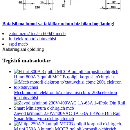
Batafsil ma'lumot va takliflar uchun biz bilan bog'laning!
eaton nzm2 iec/en 60947 mccb
fuji elektron to'xtatuvchisi
sspd mccb
Xabaringizni qoldiring
Tegishli mahsulotlar
H turi 800A 3 qutbli MCCB qolipli korpusli o'chirgich
Mccb motorli elektron to'xtatuvchisi cbmc 200a elektron
to'xtatuvchisi
Zavod ta'minoti 230V/400VAC 1A-63A 1-4Pole Din Rail
Smart Miniatyura o'chirgich mcb
M tipi 250A 3 kutupli MCCB qolipli korpusli o'chirgich