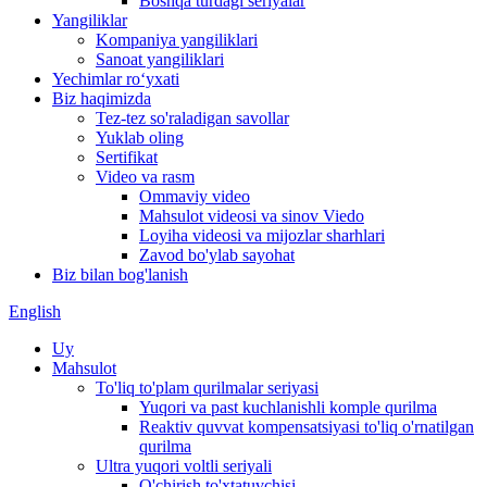
Boshqa turdagi seriyalar
Yangiliklar
Kompaniya yangiliklari
Sanoat yangiliklari
Yechimlar roʻyxati
Biz haqimizda
Tez-tez so'raladigan savollar
Yuklab oling
Sertifikat
Video va rasm
Ommaviy video
Mahsulot videosi va sinov Viedo
Loyiha videosi va mijozlar sharhlari
Zavod bo'ylab sayohat
Biz bilan bog'lanish
English
Uy
Mahsulot
To'liq to'plam qurilmalar seriyasi
Yuqori va past kuchlanishli komple qurilma
Reaktiv quvvat kompensatsiyasi to'liq o'rnatilgan
qurilma
Ultra yuqori voltli seriyali
O'chirish to'xtatuvchisi