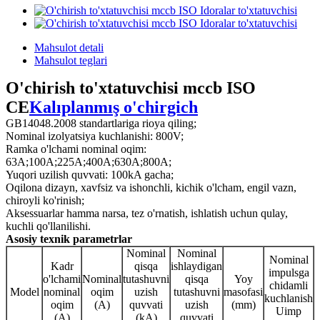
Mahsulot detali
Mahsulot teglari
O'chirish to'xtatuvchisi mccb ISO
CE
Kalıplanmış o'chirgich
GB14048.2008 standartlariga rioya qiling;
Nominal izolyatsiya kuchlanishi: 800V;
Ramka o'lchami nominal oqim:
63A;100A;225A;400A;630A;800A;
Yuqori uzilish quvvati: 100kA gacha;
Oqilona dizayn, xavfsiz va ishonchli, kichik o'lcham, engil vazn,
chiroyli ko'rinish;
Aksessuarlar hamma narsa, tez o'rnatish, ishlatish uchun qulay,
kuchli qo'llanilishi.
Asosiy texnik parametrlar
Nominal
Nominal
Nominal
Kadr
qisqa
ishlaydigan
impulsga
o'lchami
Nominal
tutashuvni
qisqa
Yoy
chidamli
Model
nominal
oqim
uzish
tutashuvni
masofasi
kuchlanish
oqim
(A)
quvvati
uzish
(mm)
Uimp
(A)
(kA)
quvvati