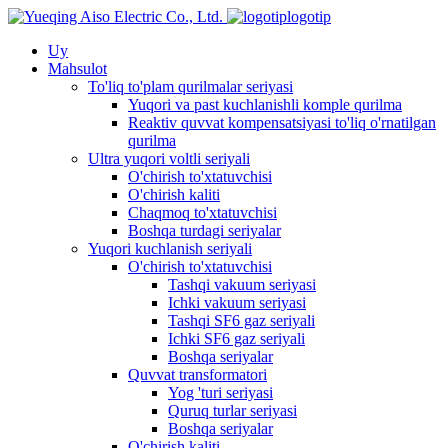
logotip
Uy
Mahsulot
To'liq to'plam qurilmalar seriyasi
Yuqori va past kuchlanishli komple qurilma
Reaktiv quvvat kompensatsiyasi to'liq o'rnatilgan
qurilma
Ultra yuqori voltli seriyali
O'chirish to'xtatuvchisi
O'chirish kaliti
Chaqmoq to'xtatuvchisi
Boshqa turdagi seriyalar
Yuqori kuchlanish seriyali
O'chirish to'xtatuvchisi
Tashqi vakuum seriyasi
Ichki vakuum seriyasi
Tashqi SF6 gaz seriyali
Ichki SF6 gaz seriyali
Boshqa seriyalar
Quvvat transformatori
Yog 'turi seriyasi
Quruq turlar seriyasi
Boshqa seriyalar
O'chirish kaliti