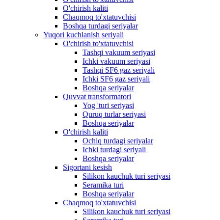
O'chirish kaliti
Chaqmoq to'xtatuvchisi
Boshqa turdagi seriyalar
Yuqori kuchlanish seriyali
O'chirish to'xtatuvchisi
Tashqi vakuum seriyasi
Ichki vakuum seriyasi
Tashqi SF6 gaz seriyali
Ichki SF6 gaz seriyali
Boshqa seriyalar
Quvvat transformatori
Yog 'turi seriyasi
Quruq turlar seriyasi
Boshqa seriyalar
O'chirish kaliti
Ochiq turdagi seriyalar
Ichki turdagi seriyali
Boshqa seriyalar
Sigortani kesish
Silikon kauchuk turi seriyasi
Seramika turi
Boshqa seriyalar
Chaqmoq to'xtatuvchisi
Silikon kauchuk turi seriyasi