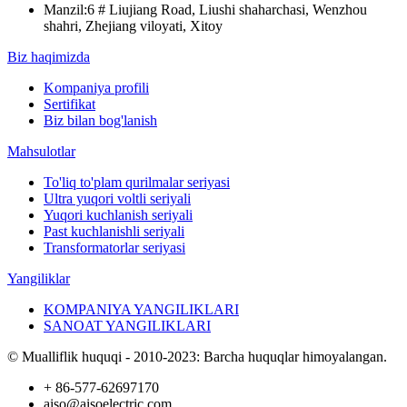
Manzil:
6 # Liujiang Road, Liushi shaharchasi, Wenzhou
shahri, Zhejiang viloyati, Xitoy
Biz haqimizda
Kompaniya profili
Sertifikat
Biz bilan bog'lanish
Mahsulotlar
To'liq to'plam qurilmalar seriyasi
Ultra yuqori voltli seriyali
Yuqori kuchlanish seriyali
Past kuchlanishli seriyali
Transformatorlar seriyasi
Yangiliklar
KOMPANIYA YANGILIKLARI
SANOAT YANGILIKLARI
© Mualliflik huquqi - 2010-2023: Barcha huquqlar himoyalangan.
+ 86-577-62697170
aiso@aisoelectric.com