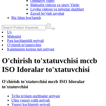
Ommaviy video
Mahsulot videosi va sinov Viedo
Loyiha videosi va mijozlar sharhlari
Zavod bo'ylab sayohat
Biz bilan bog'lanish
Uy
Mahsulot
Past kuchlanishli seriyali
O'chirish to'xtatuvchisi
Kalıplanmış korpus turi seriyasi
O'chirish to'xtatuvchisi mccb
ISO Idoralar to'xtatuvchisi
O'chirish to'xtatuvchisi mccb ISO Idoralar
to'xtatuvchisi
To'liq to'plam qurilmalar seriyasi
Ultra yuqori voltli seriyali
Yuqori kuchlanish seriyali