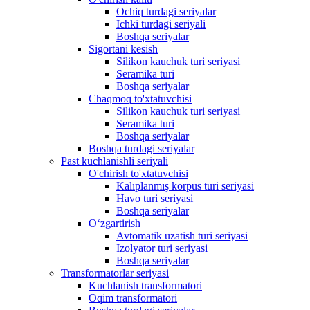
Ochiq turdagi seriyalar
Ichki turdagi seriyali
Boshqa seriyalar
Sigortani kesish
Silikon kauchuk turi seriyasi
Seramika turi
Boshqa seriyalar
Chaqmoq to'xtatuvchisi
Silikon kauchuk turi seriyasi
Seramika turi
Boshqa seriyalar
Boshqa turdagi seriyalar
Past kuchlanishli seriyali
O'chirish to'xtatuvchisi
Kalıplanmış korpus turi seriyasi
Havo turi seriyasi
Boshqa seriyalar
Oʻzgartirish
Avtomatik uzatish turi seriyasi
Izolyator turi seriyasi
Boshqa seriyalar
Transformatorlar seriyasi
Kuchlanish transformatori
Oqim transformatori