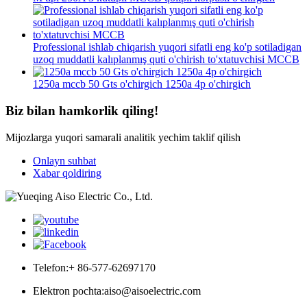
Professional ishlab chiqarish yuqori sifatli eng ko'p sotiladigan
uzoq muddatli kalıplanmış quti o'chirish to'xtatuvchisi MCCB
1250a mccb 50 Gts o'chirgich 1250a 4p o'chirgich
Biz bilan hamkorlik qiling!
Mijozlarga yuqori samarali analitik yechim taklif qilish
Onlayn suhbat
Xabar qoldiring
Telefon:
+ 86-577-62697170
Elektron pochta:
aiso@aisoelectric.com