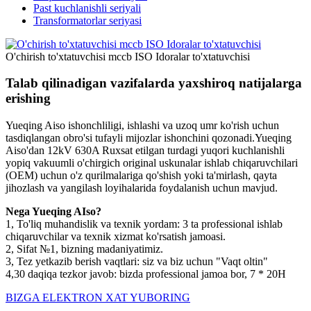
Past kuchlanishli seriyali
Transformatorlar seriyasi
O'chirish to'xtatuvchisi mccb ISO Idoralar to'xtatuvchisi
Talab qilinadigan vazifalarda yaxshiroq natijalarga
erishing
Yueqing Aiso ishonchliligi, ishlashi va uzoq umr ko'rish uchun
tasdiqlangan obro'si tufayli mijozlar ishonchini qozonadi.Yueqing
Aiso'dan 12kV 630A Ruxsat etilgan turdagi yuqori kuchlanishli
yopiq vakuumli o'chirgich original uskunalar ishlab chiqaruvchilari
(OEM) uchun o'z qurilmalariga qo'shish yoki ta'mirlash, qayta
jihozlash va yangilash loyihalarida foydalanish uchun mavjud.
Nega Yueqing AIso?
1, To'liq muhandislik va texnik yordam: 3 ta professional ishlab
chiqaruvchilar va texnik xizmat ko'rsatish jamoasi.
2, Sifat №1, bizning madaniyatimiz.
3, Tez yetkazib berish vaqtlari: siz va biz uchun "Vaqt oltin"
4,30 daqiqa tezkor javob: bizda professional jamoa bor, 7 * 20H
BIZGA ELEKTRON XAT YUBORING