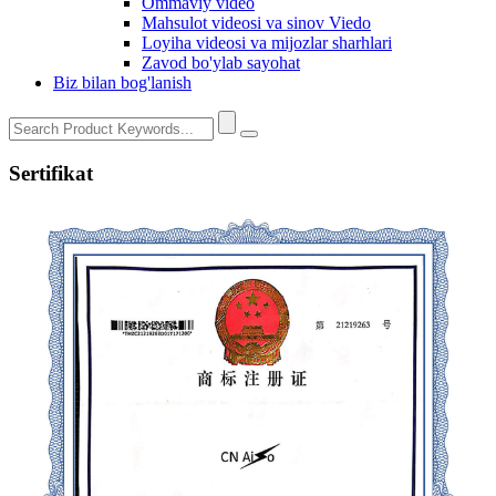
Ommaviy video
Mahsulot videosi va sinov Viedo
Loyiha videosi va mijozlar sharhlari
Zavod bo'ylab sayohat
Biz bilan bog'lanish
Sertifikat