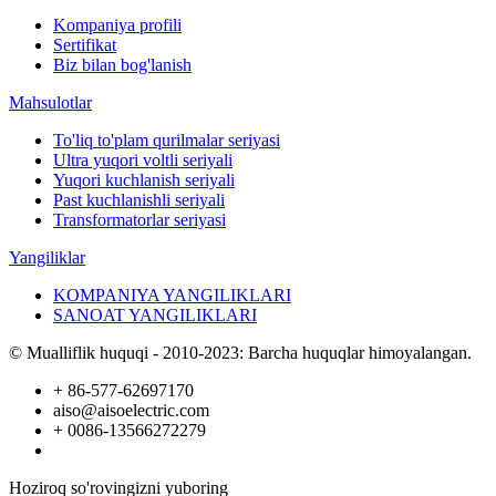
Kompaniya profili
Sertifikat
Biz bilan bog'lanish
Mahsulotlar
To'liq to'plam qurilmalar seriyasi
Ultra yuqori voltli seriyali
Yuqori kuchlanish seriyali
Past kuchlanishli seriyali
Transformatorlar seriyasi
Yangiliklar
KOMPANIYA YANGILIKLARI
SANOAT YANGILIKLARI
© Mualliflik huquqi - 2010-2023: Barcha huquqlar himoyalangan.
+ 86-577-62697170
aiso@aisoelectric.com
+ 0086-13566272279
Hoziroq so'rovingizni yuboring