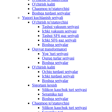
O'chirish kaliti
Chaqmoq to'xtatuvchisi
Boshqa turdagi seriyalar
Yuqori kuchlanish seriyali
O'chirish to'xtatuvchisi
Tashqi vakuum seriyasi
Ichki vakuum seriyasi
Tashqi SF6 gaz seriyali
Ichki SF6 gaz seriyali
Boshqa seriyalar
Quvvat transformatori
Yog 'turi seriyasi
Quruq turlar seriyasi
Boshqa seriyalar
O'chirish kaliti
Ochiq turdagi seriyalar
Ichki turdagi seriyali
Boshqa seriyalar
Sigortani kesish
Silikon kauchuk turi seriyasi
Seramika turi
Boshqa seriyalar
Chaqmoq to'xtatuvchisi
Silikon kauchuk turi seriyasi