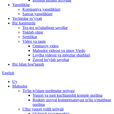
Boshqa turdagi seriyalar
Yangiliklar
Kompaniya yangiliklari
Sanoat yangiliklari
Yechimlar roʻyxati
Biz haqimizda
Tez-tez so'raladigan savollar
Yuklab oling
Sertifikat
Video va rasm
Ommaviy video
Mahsulot videosi va sinov Viedo
Loyiha videosi va mijozlar sharhlari
Zavod bo'ylab sayohat
Biz bilan bog'lanish
English
Uy
Mahsulot
To'liq to'plam qurilmalar seriyasi
Yuqori va past kuchlanishli komple qurilma
Reaktiv quvvat kompensatsiyasi to'liq o'rnatilgan
qurilma
Ultra yuqori voltli seriyali
O'chirish to'xtatuvchisi