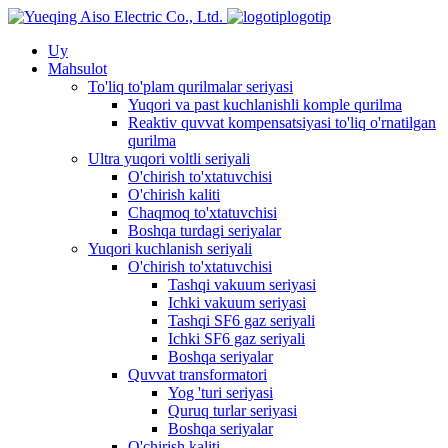
logotip
Uy
Mahsulot
To'liq to'plam qurilmalar seriyasi
Yuqori va past kuchlanishli komple qurilma
Reaktiv quvvat kompensatsiyasi to'liq o'rnatilgan
qurilma
Ultra yuqori voltli seriyali
O'chirish to'xtatuvchisi
O'chirish kaliti
Chaqmoq to'xtatuvchisi
Boshqa turdagi seriyalar
Yuqori kuchlanish seriyali
O'chirish to'xtatuvchisi
Tashqi vakuum seriyasi
Ichki vakuum seriyasi
Tashqi SF6 gaz seriyali
Ichki SF6 gaz seriyali
Boshqa seriyalar
Quvvat transformatori
Yog 'turi seriyasi
Quruq turlar seriyasi
Boshqa seriyalar
O'chirish kaliti