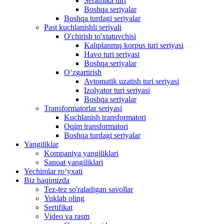
Seramika turi
Boshqa seriyalar
Boshqa turdagi seriyalar
Past kuchlanishli seriyali
O'chirish to'xtatuvchisi
Kalıplanmış korpus turi seriyasi
Havo turi seriyasi
Boshqa seriyalar
Oʻzgartirish
Avtomatik uzatish turi seriyasi
Izolyator turi seriyasi
Boshqa seriyalar
Transformatorlar seriyasi
Kuchlanish transformatori
Oqim transformatori
Boshqa turdagi seriyalar
Yangiliklar
Kompaniya yangiliklari
Sanoat yangiliklari
Yechimlar roʻyxati
Biz haqimizda
Tez-tez so'raladigan savollar
Yuklab oling
Sertifikat
Video va rasm