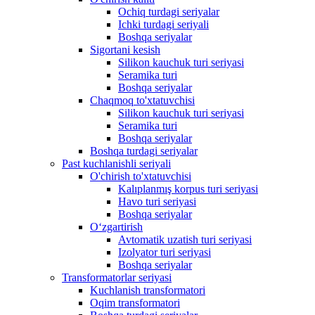
Ochiq turdagi seriyalar
Ichki turdagi seriyali
Boshqa seriyalar
Sigortani kesish
Silikon kauchuk turi seriyasi
Seramika turi
Boshqa seriyalar
Chaqmoq to'xtatuvchisi
Silikon kauchuk turi seriyasi
Seramika turi
Boshqa seriyalar
Boshqa turdagi seriyalar
Past kuchlanishli seriyali
O'chirish to'xtatuvchisi
Kalıplanmış korpus turi seriyasi
Havo turi seriyasi
Boshqa seriyalar
Oʻzgartirish
Avtomatik uzatish turi seriyasi
Izolyator turi seriyasi
Boshqa seriyalar
Transformatorlar seriyasi
Kuchlanish transformatori
Oqim transformatori