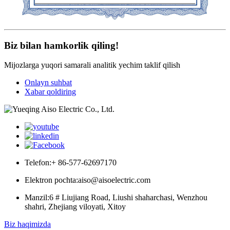
Biz bilan hamkorlik qiling!
Mijozlarga yuqori samarali analitik yechim taklif qilish
Onlayn suhbat
Xabar qoldiring
Telefon:
+ 86-577-62697170
Elektron pochta:
aiso@aisoelectric.com
Manzil:
6 # Liujiang Road, Liushi shaharchasi, Wenzhou
shahri, Zhejiang viloyati, Xitoy
Biz haqimizda