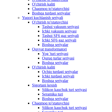
O'chirish kaliti
Chaqmoq to'xtatuvchisi
Boshqa turdagi seriyalar
Yuqori kuchlanish seriyali
O'chirish to'xtatuvchisi
Tashqi vakuum seriyasi
Ichki vakuum seriyasi
Tashqi SF6 gaz seriyali
Ichki SF6 gaz seriyali
Boshqa seriyalar
Quvvat transformatori
Yog 'turi seriyasi
Quruq turlar seriyasi
Boshqa seriyalar
O'chirish kaliti
Ochiq turdagi seriyalar
Ichki turdagi seriyali
Boshqa seriyalar
Sigortani kesish
Silikon kauchuk turi seriyasi
Seramika turi
Boshqa seriyalar
Chaqmoq to'xtatuvchisi
Silikon kauchuk turi seriyasi