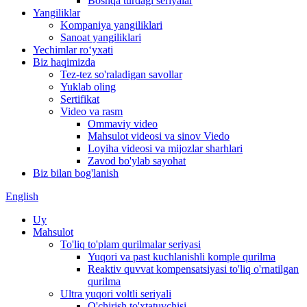
Boshqa turdagi seriyalar
Yangiliklar
Kompaniya yangiliklari
Sanoat yangiliklari
Yechimlar roʻyxati
Biz haqimizda
Tez-tez so'raladigan savollar
Yuklab oling
Sertifikat
Video va rasm
Ommaviy video
Mahsulot videosi va sinov Viedo
Loyiha videosi va mijozlar sharhlari
Zavod bo'ylab sayohat
Biz bilan bog'lanish
English
Uy
Mahsulot
To'liq to'plam qurilmalar seriyasi
Yuqori va past kuchlanishli komple qurilma
Reaktiv quvvat kompensatsiyasi to'liq o'rnatilgan
qurilma
Ultra yuqori voltli seriyali
O'chirish to'xtatuvchisi