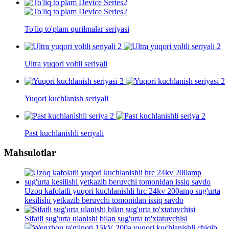
To'liq to'plam qurilmalar seriyasi
Ultra yuqori voltli seriyali
Yuqori kuchlanish seriyali
Past kuchlanishli seriyali
Mahsulotlar
Uzoq kafolatli yuqori kuchlanishli hrc 24kv 200amp sug'urta
kesilishi yetkazib beruvchi tomonidan issiq savdo
Sifatli sug'urta ulanishi bilan sug'urta to'xtatuvchisi