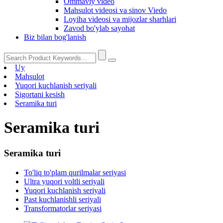
Ommaviy video
Mahsulot videosi va sinov Viedo
Loyiha videosi va mijozlar sharhlari
Zavod bo'ylab sayohat
Biz bilan bog'lanish
Uy
Mahsulot
Yuqori kuchlanish seriyali
Sigortani kesish
Seramika turi
Seramika turi
Seramika turi
To'liq to'plam qurilmalar seriyasi
Ultra yuqori voltli seriyali
Yuqori kuchlanish seriyali
Past kuchlanishli seriyali
Transformatorlar seriyasi