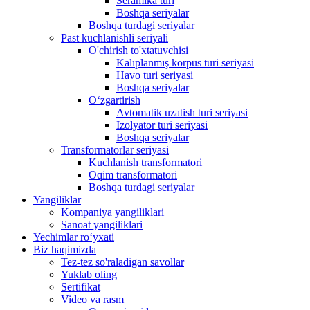
Seramika turi
Boshqa seriyalar
Boshqa turdagi seriyalar
Past kuchlanishli seriyali
O'chirish to'xtatuvchisi
Kalıplanmış korpus turi seriyasi
Havo turi seriyasi
Boshqa seriyalar
Oʻzgartirish
Avtomatik uzatish turi seriyasi
Izolyator turi seriyasi
Boshqa seriyalar
Transformatorlar seriyasi
Kuchlanish transformatori
Oqim transformatori
Boshqa turdagi seriyalar
Yangiliklar
Kompaniya yangiliklari
Sanoat yangiliklari
Yechimlar roʻyxati
Biz haqimizda
Tez-tez so'raladigan savollar
Yuklab oling
Sertifikat
Video va rasm