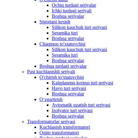
Ochiq turdagi seriyalar
Ichki turdagi seriyali
Boshqa seriyalar
Sigortani kesish
Silikon kauchuk turi seriyasi
Seramika turi
Boshqa seriyalar
Chaqmoq to'xtatuvchisi
Silikon kauchuk turi seriyasi
Seramika turi
Boshqa seriyalar
Boshqa turdagi seriyalar
Past kuchlanishli seriyali
O'chirish to'xtatuvchisi
Kalıplanmış korpus turi seriyasi
Havo turi seriyasi
Boshqa seriyalar
Oʻzgartirish
Avtomatik uzatish turi seriyasi
Izolyator turi seriyasi
Boshqa seriyalar
Transformatorlar seriyasi
Kuchlanish transformatori
Oqim transformatori