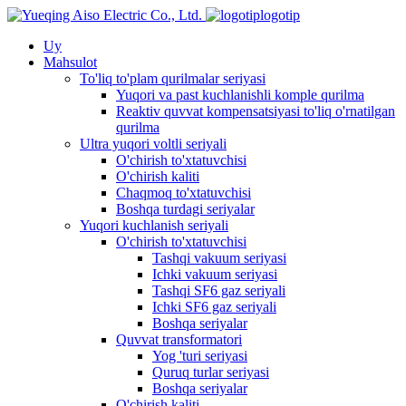
logotip
Uy
Mahsulot
To'liq to'plam qurilmalar seriyasi
Yuqori va past kuchlanishli komple qurilma
Reaktiv quvvat kompensatsiyasi to'liq o'rnatilgan
qurilma
Ultra yuqori voltli seriyali
O'chirish to'xtatuvchisi
O'chirish kaliti
Chaqmoq to'xtatuvchisi
Boshqa turdagi seriyalar
Yuqori kuchlanish seriyali
O'chirish to'xtatuvchisi
Tashqi vakuum seriyasi
Ichki vakuum seriyasi
Tashqi SF6 gaz seriyali
Ichki SF6 gaz seriyali
Boshqa seriyalar
Quvvat transformatori
Yog 'turi seriyasi
Quruq turlar seriyasi
Boshqa seriyalar
O'chirish kaliti