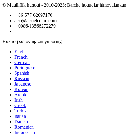
© Mualliflik huquqi - 2010-2023: Barcha huquqlar himoyalangan.
+ 86-577-62697170
aiso@aisoelectric.com
+ 0086-13566272279
Hoziroq so'rovingizni yuboring
English
French
German
Portuguese
Spanish
Russian
Japanese
Korean
Arabic
Irish
Greek
Turkish
Italian
Danish
Romanian
Indonesian