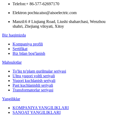
Telefon:
+ 86-577-62697170
Elektron pochta:
aiso@aisoelectric.com
Manzil:
6 # Liujiang Road, Liushi shaharchasi, Wenzhou
shahri, Zhejiang viloyati, Xitoy
Biz haqimizda
Kompaniya profili
Sertifikat
Biz bilan bog'lanish
Mahsulotlar
To'liq to'plam qurilmalar seriyasi
Ultra yuqori voltli seriyali
Yuqori kuchlanish seriyali
Past kuchlanishli seriyali
Transformatorlar seriyasi
Yangiliklar
KOMPANIYA YANGILIKLARI
SANOAT YANGILIKLARI