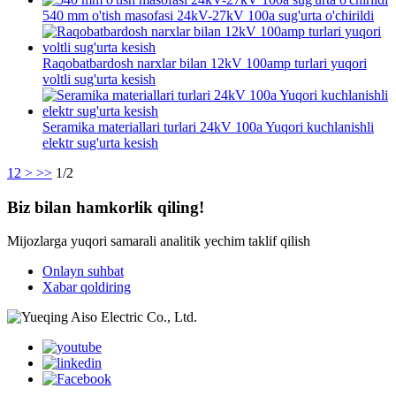
540 mm o'tish masofasi 24kV-27kV 100a sug'urta o'chirildi
Raqobatbardosh narxlar bilan 12kV 100amp turlari yuqori
voltli sug'urta kesish
Seramika materiallari turlari 24kV 100a Yuqori kuchlanishli
elektr sug'urta kesish
1
2
>
>>
1/2
Biz bilan hamkorlik qiling!
Mijozlarga yuqori samarali analitik yechim taklif qilish
Onlayn suhbat
Xabar qoldiring