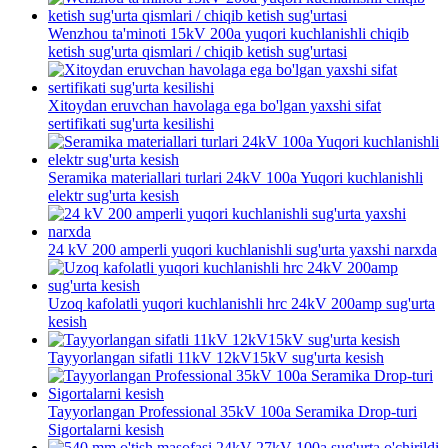
Wenzhou ta'minoti 15kV 200a yuqori kuchlanishli chiqib
ketish sug'urta qismlari / chiqib ketish sug'urtasi
Xitoydan eruvchan havolaga ega bo'lgan yaxshi sifat
sertifikati sug'urta kesilishi
Seramika materiallari turlari 24kV 100a Yuqori kuchlanishli
elektr sug'urta kesish
24 kV 200 amperli yuqori kuchlanishli sug'urta yaxshi narxda
Uzoq kafolatli yuqori kuchlanishli hrc 24kV 200amp sug'urta
kesish
Tayyorlangan sifatli 11kV 12kV15kV sug'urta kesish
Tayyorlangan Professional 35kV 100a Seramika Drop-turi
Sigortalarni kesish