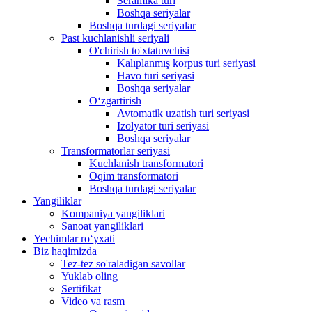
Seramika turi
Boshqa seriyalar
Boshqa turdagi seriyalar
Past kuchlanishli seriyali
O'chirish to'xtatuvchisi
Kalıplanmış korpus turi seriyasi
Havo turi seriyasi
Boshqa seriyalar
Oʻzgartirish
Avtomatik uzatish turi seriyasi
Izolyator turi seriyasi
Boshqa seriyalar
Transformatorlar seriyasi
Kuchlanish transformatori
Oqim transformatori
Boshqa turdagi seriyalar
Yangiliklar
Kompaniya yangiliklari
Sanoat yangiliklari
Yechimlar roʻyxati
Biz haqimizda
Tez-tez so'raladigan savollar
Yuklab oling
Sertifikat
Video va rasm