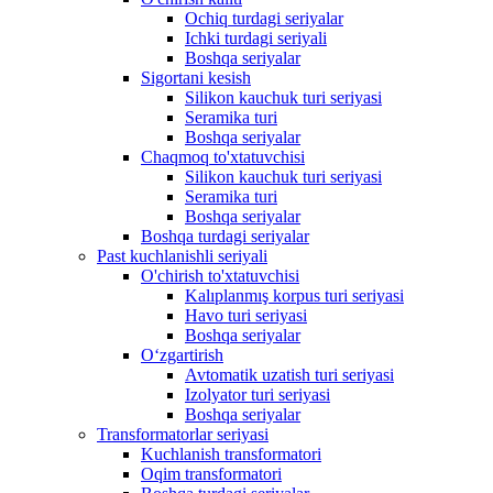
Ochiq turdagi seriyalar
Ichki turdagi seriyali
Boshqa seriyalar
Sigortani kesish
Silikon kauchuk turi seriyasi
Seramika turi
Boshqa seriyalar
Chaqmoq to'xtatuvchisi
Silikon kauchuk turi seriyasi
Seramika turi
Boshqa seriyalar
Boshqa turdagi seriyalar
Past kuchlanishli seriyali
O'chirish to'xtatuvchisi
Kalıplanmış korpus turi seriyasi
Havo turi seriyasi
Boshqa seriyalar
Oʻzgartirish
Avtomatik uzatish turi seriyasi
Izolyator turi seriyasi
Boshqa seriyalar
Transformatorlar seriyasi
Kuchlanish transformatori
Oqim transformatori