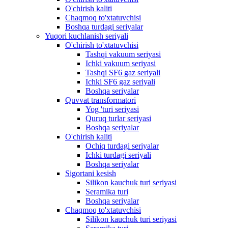
O'chirish kaliti
Chaqmoq to'xtatuvchisi
Boshqa turdagi seriyalar
Yuqori kuchlanish seriyali
O'chirish to'xtatuvchisi
Tashqi vakuum seriyasi
Ichki vakuum seriyasi
Tashqi SF6 gaz seriyali
Ichki SF6 gaz seriyali
Boshqa seriyalar
Quvvat transformatori
Yog 'turi seriyasi
Quruq turlar seriyasi
Boshqa seriyalar
O'chirish kaliti
Ochiq turdagi seriyalar
Ichki turdagi seriyali
Boshqa seriyalar
Sigortani kesish
Silikon kauchuk turi seriyasi
Seramika turi
Boshqa seriyalar
Chaqmoq to'xtatuvchisi
Silikon kauchuk turi seriyasi