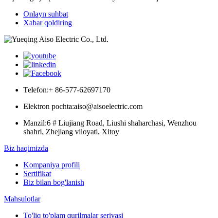
Onlayn suhbat
Xabar qoldiring
Telefon:
+ 86-577-62697170
Elektron pochta:
aiso@aisoelectric.com
Manzil:
6 # Liujiang Road, Liushi shaharchasi, Wenzhou
shahri, Zhejiang viloyati, Xitoy
Biz haqimizda
Kompaniya profili
Sertifikat
Biz bilan bog'lanish
Mahsulotlar
To'liq to'plam qurilmalar seriyasi