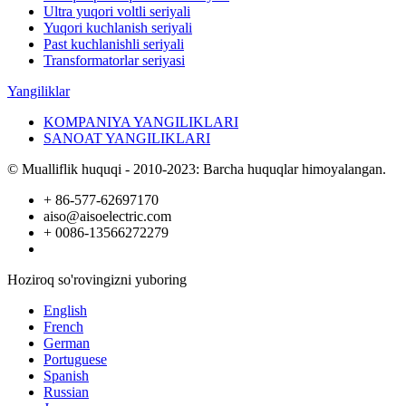
Ultra yuqori voltli seriyali
Yuqori kuchlanish seriyali
Past kuchlanishli seriyali
Transformatorlar seriyasi
Yangiliklar
KOMPANIYA YANGILIKLARI
SANOAT YANGILIKLARI
© Mualliflik huquqi - 2010-2023: Barcha huquqlar himoyalangan.
+ 86-577-62697170
aiso@aisoelectric.com
+ 0086-13566272279
Hoziroq so'rovingizni yuboring
English
French
German
Portuguese
Spanish
Russian