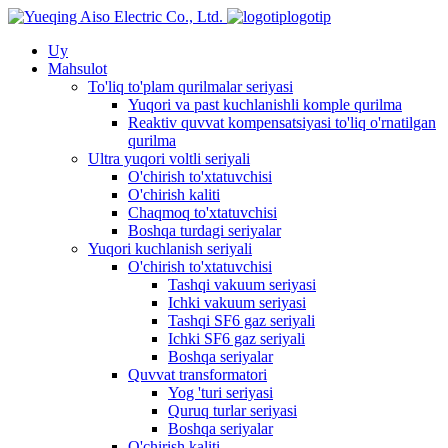
logotip
Uy
Mahsulot
To'liq to'plam qurilmalar seriyasi
Yuqori va past kuchlanishli komple qurilma
Reaktiv quvvat kompensatsiyasi to'liq o'rnatilgan
qurilma
Ultra yuqori voltli seriyali
O'chirish to'xtatuvchisi
O'chirish kaliti
Chaqmoq to'xtatuvchisi
Boshqa turdagi seriyalar
Yuqori kuchlanish seriyali
O'chirish to'xtatuvchisi
Tashqi vakuum seriyasi
Ichki vakuum seriyasi
Tashqi SF6 gaz seriyali
Ichki SF6 gaz seriyali
Boshqa seriyalar
Quvvat transformatori
Yog 'turi seriyasi
Quruq turlar seriyasi
Boshqa seriyalar
O'chirish kaliti