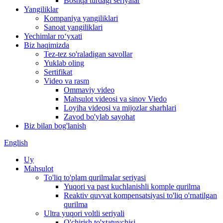
Boshqa turdagi seriyalar
Yangiliklar
Kompaniya yangiliklari
Sanoat yangiliklari
Yechimlar roʻyxati
Biz haqimizda
Tez-tez so'raladigan savollar
Yuklab oling
Sertifikat
Video va rasm
Ommaviy video
Mahsulot videosi va sinov Viedo
Loyiha videosi va mijozlar sharhlari
Zavod bo'ylab sayohat
Biz bilan bog'lanish
English
Uy
Mahsulot
To'liq to'plam qurilmalar seriyasi
Yuqori va past kuchlanishli komple qurilma
Reaktiv quvvat kompensatsiyasi to'liq o'rnatilgan
qurilma
Ultra yuqori voltli seriyali
O'chirish to'xtatuvchisi