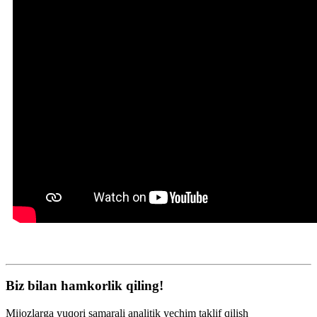
Biz bilan hamkorlik qiling!
Mijozlarga yuqori samarali analitik yechim taklif qilish