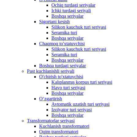
Ochiq turdagi seriyalar
Ichki turdagi seriyali
Boshqa seriyalar
Sigortani kesish
Silikon kauchuk turi seriyasi
Seramika turi
Boshqa seriyalar
Chaqmoq to'xtatuvchisi
Silikon kauchuk turi seriyasi
Seramika turi
Boshqa seriyalar
Boshqa turdagi seriyalar
Past kuchlanishli seriyali
O'chirish to'xtatuvchisi
Kalıplanmış korpus turi seriyasi
Havo turi seriyasi
Boshqa seriyalar
Oʻzgartirish
Avtomatik uzatish turi seriyasi
Izolyator turi seriyasi
Boshqa seriyalar
Transformatorlar seriyasi
Kuchlanish transformatori
Oqim transformatori