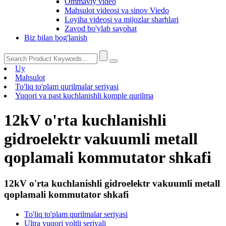
Ommaviy video
Mahsulot videosi va sinov Viedo
Loyiha videosi va mijozlar sharhlari
Zavod bo'ylab sayohat
Biz bilan bog'lanish
Uy
Mahsulot
To'liq to'plam qurilmalar seriyasi
Yuqori va past kuchlanishli komple qurilma
12kV o'rta kuchlanishli
gidroelektr vakuumli metall
qoplamali kommutator shkafi
12kV o'rta kuchlanishli gidroelektr vakuumli metall
qoplamali kommutator shkafi
To'liq to'plam qurilmalar seriyasi
Ultra yuqori voltli seriyali