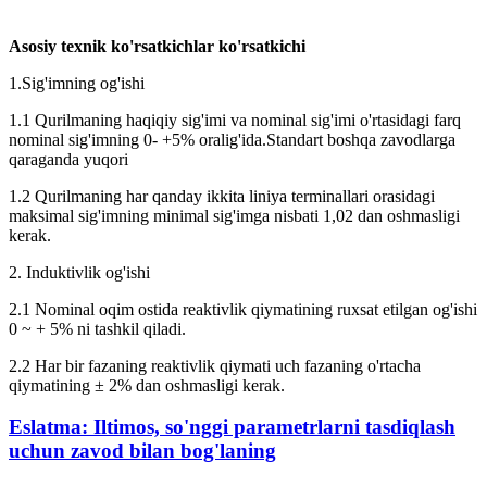
Asosiy texnik ko'rsatkichlar ko'rsatkichi
1.Sig'imning og'ishi
1.1 Qurilmaning haqiqiy sig'imi va nominal sig'imi o'rtasidagi farq
nominal sig'imning 0- +5% oralig'ida.Standart boshqa zavodlarga
qaraganda yuqori
1.2 Qurilmaning har qanday ikkita liniya terminallari orasidagi
maksimal sig'imning minimal sig'imga nisbati 1,02 dan oshmasligi
kerak.
2. Induktivlik og'ishi
2.1 Nominal oqim ostida reaktivlik qiymatining ruxsat etilgan og'ishi
0 ~ + 5% ni tashkil qiladi.
2.2 Har bir fazaning reaktivlik qiymati uch fazaning o'rtacha
qiymatining ± 2% dan oshmasligi kerak.
Eslatma: Iltimos, so'nggi parametrlarni tasdiqlash
uchun zavod bilan bog'laning