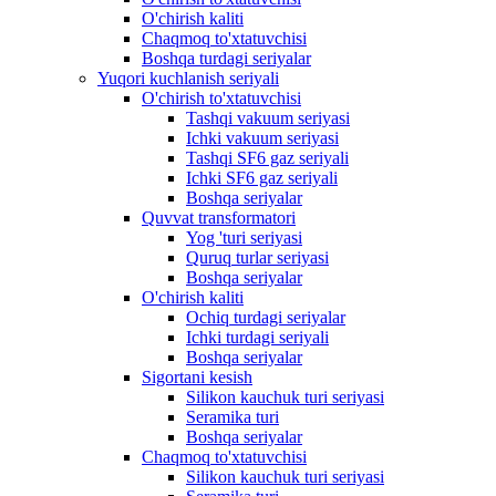
O'chirish kaliti
Chaqmoq to'xtatuvchisi
Boshqa turdagi seriyalar
Yuqori kuchlanish seriyali
O'chirish to'xtatuvchisi
Tashqi vakuum seriyasi
Ichki vakuum seriyasi
Tashqi SF6 gaz seriyali
Ichki SF6 gaz seriyali
Boshqa seriyalar
Quvvat transformatori
Yog 'turi seriyasi
Quruq turlar seriyasi
Boshqa seriyalar
O'chirish kaliti
Ochiq turdagi seriyalar
Ichki turdagi seriyali
Boshqa seriyalar
Sigortani kesish
Silikon kauchuk turi seriyasi
Seramika turi
Boshqa seriyalar
Chaqmoq to'xtatuvchisi
Silikon kauchuk turi seriyasi