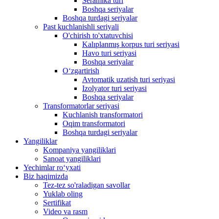
Seramika turi
Boshqa seriyalar
Boshqa turdagi seriyalar
Past kuchlanishli seriyali
O'chirish to'xtatuvchisi
Kalıplanmış korpus turi seriyasi
Havo turi seriyasi
Boshqa seriyalar
Oʻzgartirish
Avtomatik uzatish turi seriyasi
Izolyator turi seriyasi
Boshqa seriyalar
Transformatorlar seriyasi
Kuchlanish transformatori
Oqim transformatori
Boshqa turdagi seriyalar
Yangiliklar
Kompaniya yangiliklari
Sanoat yangiliklari
Yechimlar roʻyxati
Biz haqimizda
Tez-tez so'raladigan savollar
Yuklab oling
Sertifikat
Video va rasm