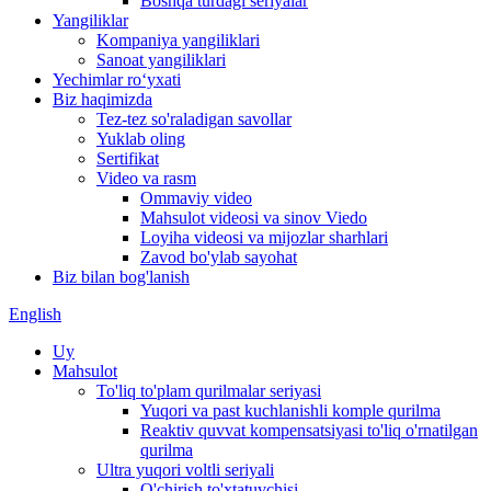
Boshqa turdagi seriyalar
Yangiliklar
Kompaniya yangiliklari
Sanoat yangiliklari
Yechimlar roʻyxati
Biz haqimizda
Tez-tez so'raladigan savollar
Yuklab oling
Sertifikat
Video va rasm
Ommaviy video
Mahsulot videosi va sinov Viedo
Loyiha videosi va mijozlar sharhlari
Zavod bo'ylab sayohat
Biz bilan bog'lanish
English
Uy
Mahsulot
To'liq to'plam qurilmalar seriyasi
Yuqori va past kuchlanishli komple qurilma
Reaktiv quvvat kompensatsiyasi to'liq o'rnatilgan
qurilma
Ultra yuqori voltli seriyali
O'chirish to'xtatuvchisi