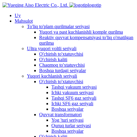
logotip
Uy
Mahsulot
To'liq to'plam qurilmalar seriyasi
Yuqori va past kuchlanishli komple qurilma
Reaktiv quvvat kompensatsiyasi to'liq o'rnatilgan
qurilma
Ultra yuqori voltli seriyali
O'chirish to'xtatuvchisi
O'chirish kaliti
Chaqmoq to'xtatuvchisi
Boshqa turdagi seriyalar
Yuqori kuchlanish seriyali
O'chirish to'xtatuvchisi
Tashqi vakuum seriyasi
Ichki vakuum seriyasi
Tashqi SF6 gaz seriyali
Ichki SF6 gaz seriyali
Boshqa seriyalar
Quvvat transformatori
Yog 'turi seriyasi
Quruq turlar seriyasi
Boshqa seriyalar
O'chirish kaliti