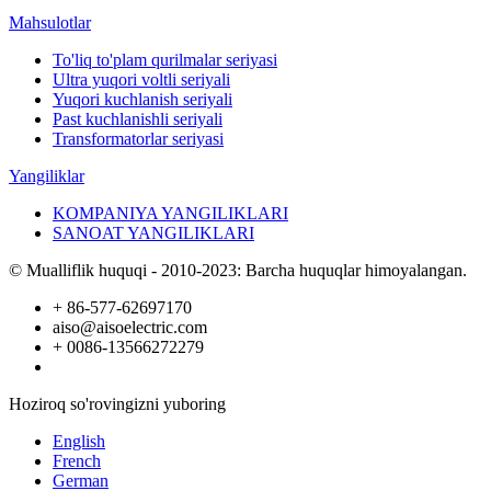
Mahsulotlar
To'liq to'plam qurilmalar seriyasi
Ultra yuqori voltli seriyali
Yuqori kuchlanish seriyali
Past kuchlanishli seriyali
Transformatorlar seriyasi
Yangiliklar
KOMPANIYA YANGILIKLARI
SANOAT YANGILIKLARI
© Mualliflik huquqi - 2010-2023: Barcha huquqlar himoyalangan.
+ 86-577-62697170
aiso@aisoelectric.com
+ 0086-13566272279
Hoziroq so'rovingizni yuboring
English
French
German