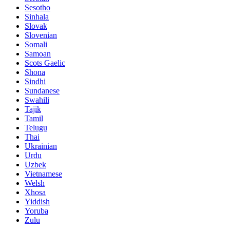
Sesotho
Sinhala
Slovak
Slovenian
Somali
Samoan
Scots Gaelic
Shona
Sindhi
Sundanese
Swahili
Tajik
Tamil
Telugu
Thai
Ukrainian
Urdu
Uzbek
Vietnamese
Welsh
Xhosa
Yiddish
Yoruba
Zulu