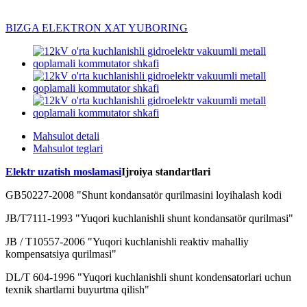
BIZGA ELEKTRON XAT YUBORING
Mahsulot detali
Mahsulot teglari
Elektr uzatish moslamasi
Ijroiya standartlari
GB50227-2008 "Shunt kondansatör qurilmasini loyihalash kodi
JB/T7111-1993 "Yuqori kuchlanishli shunt kondansatör qurilmasi"
JB / T10557-2006 "Yuqori kuchlanishli reaktiv mahalliy
kompensatsiya qurilmasi"
DL/T 604-1996 "Yuqori kuchlanishli shunt kondensatorlari uchun
texnik shartlarni buyurtma qilish"