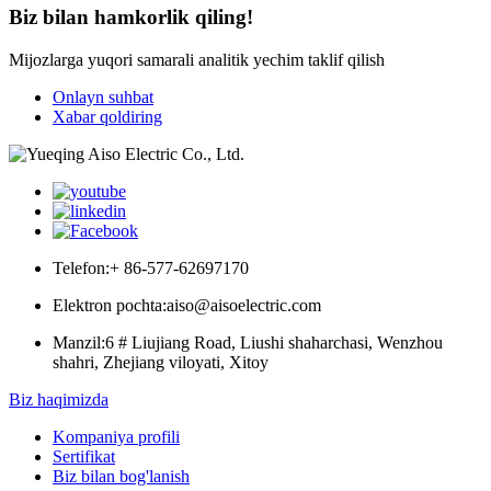
Biz bilan hamkorlik qiling!
Mijozlarga yuqori samarali analitik yechim taklif qilish
Onlayn suhbat
Xabar qoldiring
Telefon:
+ 86-577-62697170
Elektron pochta:
aiso@aisoelectric.com
Manzil:
6 # Liujiang Road, Liushi shaharchasi, Wenzhou
shahri, Zhejiang viloyati, Xitoy
Biz haqimizda
Kompaniya profili
Sertifikat
Biz bilan bog'lanish