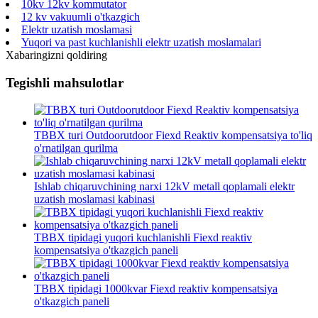
10kv 12kv kommutator
12 kv vakuumli o'tkazgich
Elektr uzatish moslamasi
Yuqori va past kuchlanishli elektr uzatish moslamalari
Xabaringizni qoldiring
Tegishli mahsulotlar
TBBX turi Outdoorutdoor Fiexd Reaktiv kompensatsiya to'liq
o'rnatilgan qurilma
Ishlab chiqaruvchining narxi 12kV metall qoplamali elektr
uzatish moslamasi kabinasi
TBBX tipidagi yuqori kuchlanishli Fiexd reaktiv
kompensatsiya o'tkazgich paneli
TBBX tipidagi 1000kvar Fiexd reaktiv kompensatsiya
o'tkazgich paneli