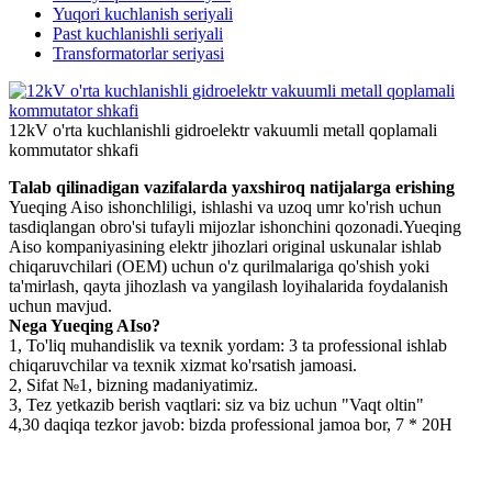
Yuqori kuchlanish seriyali
Past kuchlanishli seriyali
Transformatorlar seriyasi
12kV o'rta kuchlanishli gidroelektr vakuumli metall qoplamali
kommutator shkafi
Talab qilinadigan vazifalarda yaxshiroq natijalarga erishing
Yueqing Aiso ishonchliligi, ishlashi va uzoq umr ko'rish uchun
tasdiqlangan obro'si tufayli mijozlar ishonchini qozonadi.Yueqing
Aiso kompaniyasining elektr jihozlari original uskunalar ishlab
chiqaruvchilari (OEM) uchun o'z qurilmalariga qo'shish yoki
ta'mirlash, qayta jihozlash va yangilash loyihalarida foydalanish
uchun mavjud.
Nega Yueqing AIso?
1, To'liq muhandislik va texnik yordam: 3 ta professional ishlab
chiqaruvchilar va texnik xizmat ko'rsatish jamoasi.
2, Sifat №1, bizning madaniyatimiz.
3, Tez yetkazib berish vaqtlari: siz va biz uchun "Vaqt oltin"
4,30 daqiqa tezkor javob: bizda professional jamoa bor, 7 * 20H